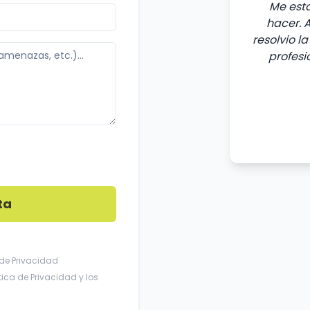
Me est
hacer. 
resolvio l
profesi
ta
 de Privacidad
ítica de Privacidad
y los