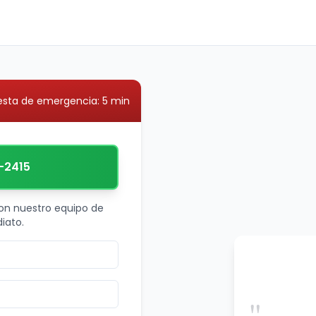
sta de emergencia: 5 min
-2415
on nuestro equipo de
iato.
"