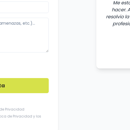
Me est
hacer. 
resolvio l
profesi
ta
 de Privacidad
ítica de Privacidad
y los