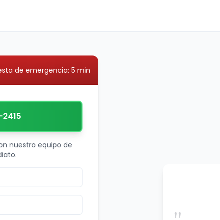
sta de emergencia: 5 min
-2415
on nuestro equipo de
iato.
"