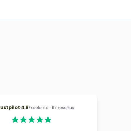
rustpilot
·
4.9
Excelente
·
117
reseñas