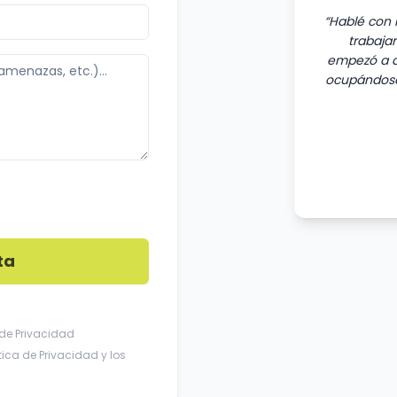
“
Hablé con 
trabaja
empezó a di
ocupándose
ta
 de Privacidad
ítica de Privacidad
y los