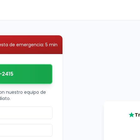
sta de emergencia: 5 min
-2415
on nuestro equipo de
iato.
T