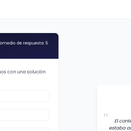
omedio de respuesta: 5
os con una solución
"
El con
estaba am