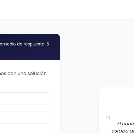
omedio de respuesta: 5
os con una solución
"
El con
estaba am