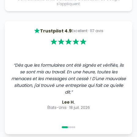
s'appliquent.
·
Trustpilot
4.9
Excellent
·
117
avis
“
Dès que les formulaires ont été signés et vérifiés, ils
se sont mis au travail. En une heure, toutes les
menaces et les messages ont cessé ! D'une mauvaise
situation, j'ai trouvé une entreprise qui fait ce qu'elle
dit.
”
Lee H.
États-Unis
·
18 juil. 2026