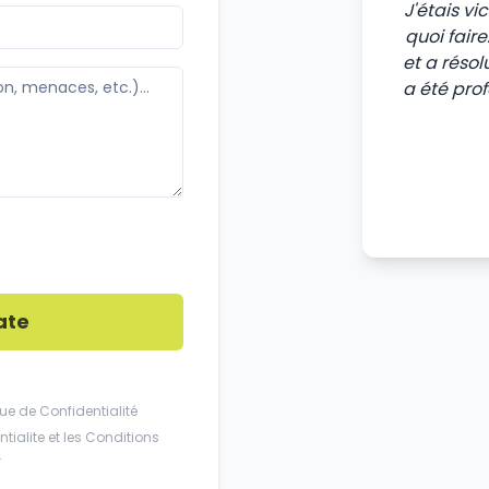
J'étais v
quoi fair
et a résol
a été pro
ate
que de Confidentialité
tialite
et les
Conditions
.