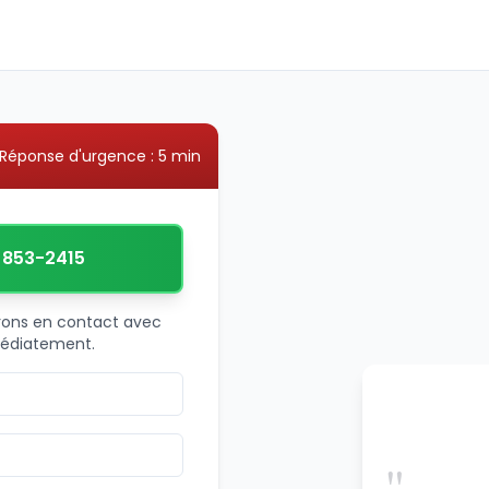
Réponse d'urgence : 5 min
) 853-2415
trons en contact avec
médiatement.
"