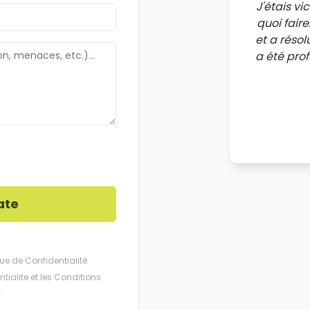
J'étais v
quoi fair
et a résol
a été pro
ate
que de Confidentialité
tialite
et les
Conditions
.