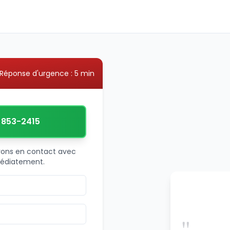
Réponse d'urgence : 5 min
) 853-2415
trons en contact avec
médiatement.
"