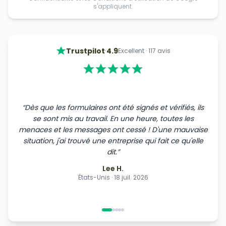
s'appliquent.
·
Trustpilot
4.9
Excellent
·
117
avis
“
Dès que les formulaires ont été signés et vérifiés, ils
se sont mis au travail. En une heure, toutes les
menaces et les messages ont cessé ! D'une mauvaise
situation, j'ai trouvé une entreprise qui fait ce qu'elle
dit.
”
Lee H.
États-Unis
·
18 juil. 2026