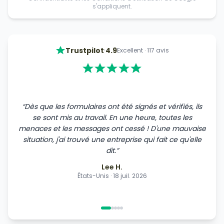
s'appliquent.
·
Trustpilot
4.9
Excellent
·
117
avis
“
Dès que les formulaires ont été signés et vérifiés, ils
se sont mis au travail. En une heure, toutes les
menaces et les messages ont cessé ! D'une mauvaise
situation, j'ai trouvé une entreprise qui fait ce qu'elle
dit.
”
Lee H.
États-Unis
·
18 juil. 2026