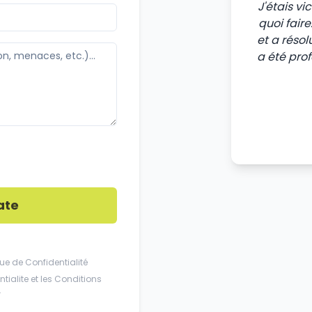
J'étais v
quoi fair
et a résol
a été pro
ate
que de Confidentialité
tialite
et les
Conditions
.