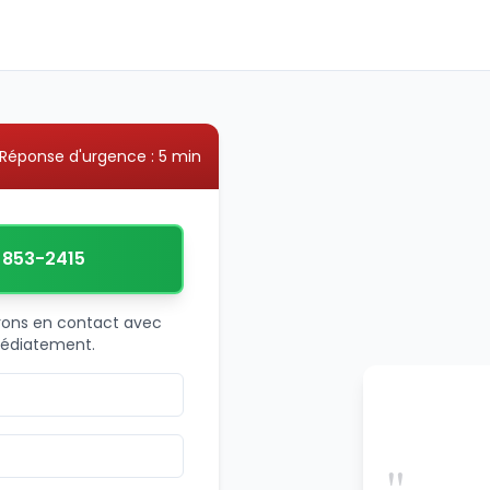
Réponse d'urgence : 5 min
) 853-2415
trons en contact avec
médiatement.
"