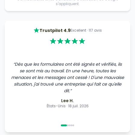
s'appliquent.
·
Trustpilot
4.9
Excellent
·
117
avis
“
Dès que les formulaires ont été signés et vérifiés, ils
se sont mis au travail. En une heure, toutes les
menaces et les messages ont cessé ! D'une mauvaise
situation, j'ai trouvé une entreprise qui fait ce qu'elle
dit.
”
Lee H.
États-Unis
·
18 juil. 2026