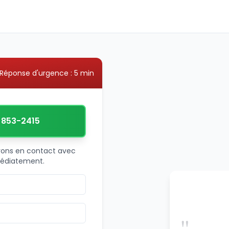
Réponse d'urgence : 5 min
) 853-2415
trons en contact avec
médiatement.
"