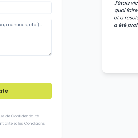
J'étais v
quoi fair
et a résol
a été pro
ate
que de Confidentialité
tialite
et les
Conditions
.