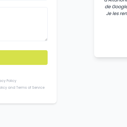
de Google
Je les re
acy Policy
olicy
and
Terms of Service