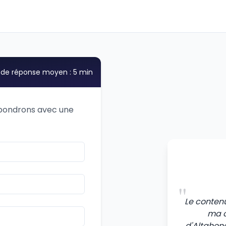
de réponse moyen : 5 min
épondrons avec une
"
Le conten
ma c
d'Altahono