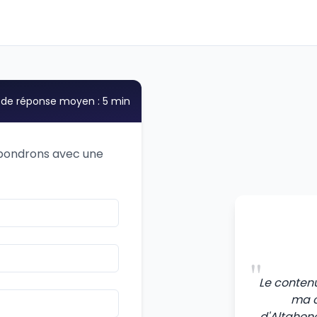
de réponse moyen : 5 min
épondrons avec une
"
Le conten
ma c
d'Altahono