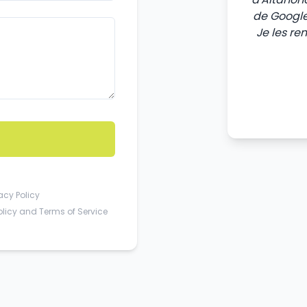
de Google
Je les re
acy Policy
olicy
and
Terms of Service