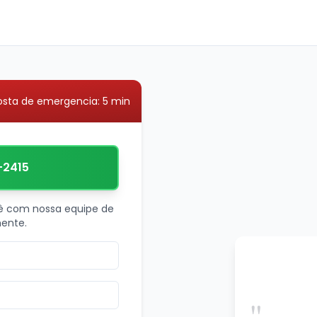
osta de emergencia: 5 min
-2415
ê com nossa equipe de
ente.
"