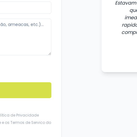
Estavam 
que
imed
rapida
compr
lítica de Privacidade
e
e os
Termos de Servico
do