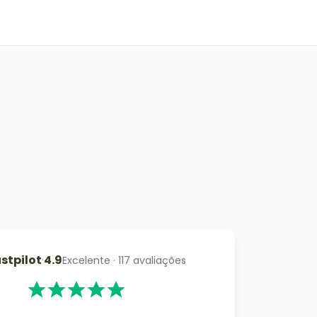
stpilot
·
4.9
Excelente
·
117
avaliações