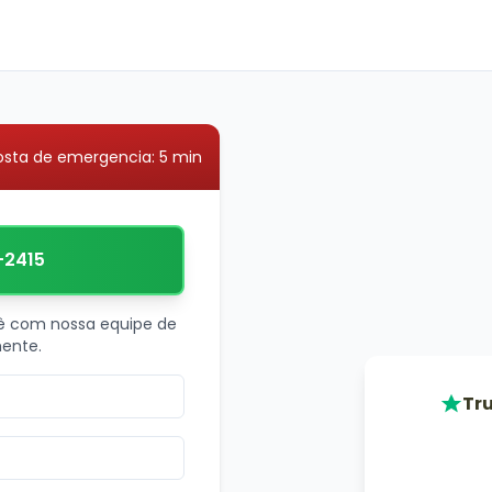
osta de emergencia: 5 min
-2415
ê com nossa equipe de
ente.
Tru