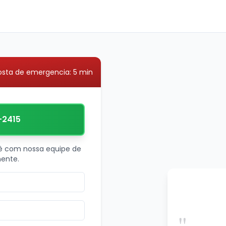
osta de emergencia: 5 min
-2415
ê com nossa equipe de
ente.
"