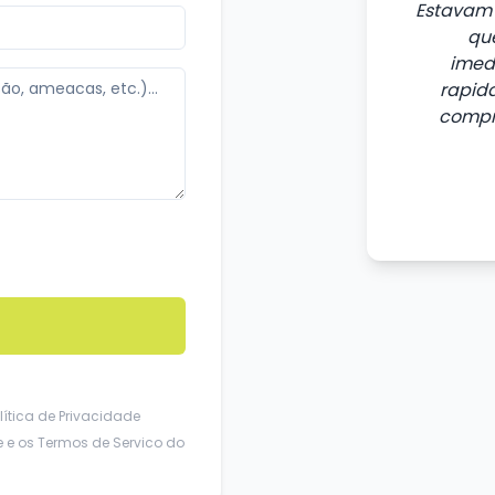
Estavam 
que
imed
rapida
compr
lítica de Privacidade
e
e os
Termos de Servico
do