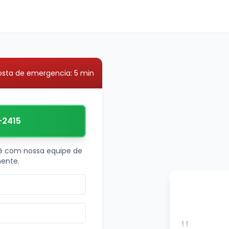
osta de emergencia: 5 min
-2415
ê com nossa equipe de
ente.
"