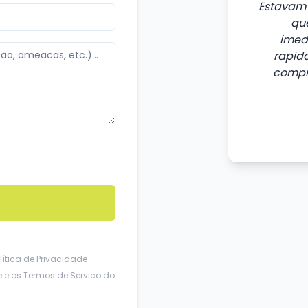
Estavam 
que
imed
rapida
compr
lítica de Privacidade
e
e os
Termos de Servico
do