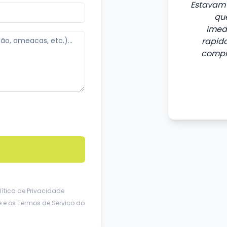
Estavam 
que
imed
rapida
compr
lítica de Privacidade
e
e os
Termos de Servico
do