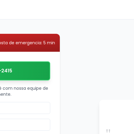
osta de emergencia: 5 min
-2415
ê com nossa equipe de
ente.
"