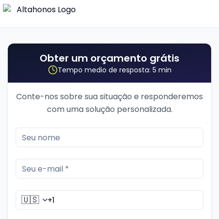
Obter um orçamento grátis
Tempo medio de resposta: 5 min
Conte-nos sobre sua situação e responderemos
com uma solução personalizada.
🇺🇸