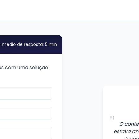
medio de resposta: 5 min
os com uma solução
"
O conte
estava am
A equ