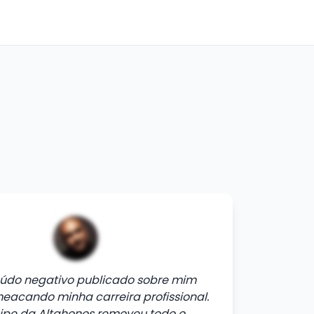
údo negativo publicado sobre mim
eacando minha carreira profissional.
ipe da Altahonos removeu todo o