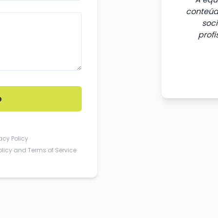
conteúdo
soc
profi
o
acy Policy
olicy
and
Terms of Service