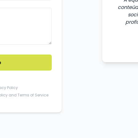
conteúdo
soc
profi
o
acy Policy
olicy
and
Terms of Service