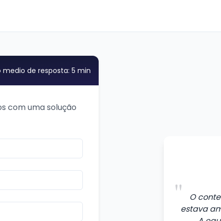
medio de resposta: 5 min
os com uma solução
"
O conte
estava am
A equ