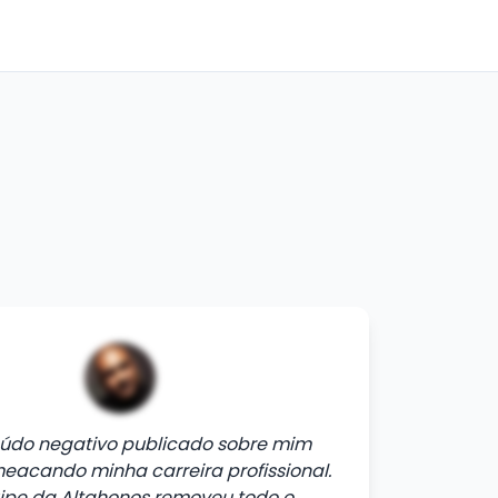
údo negativo publicado sobre mim
eacando minha carreira profissional.
ipe da Altahonos removeu todo o