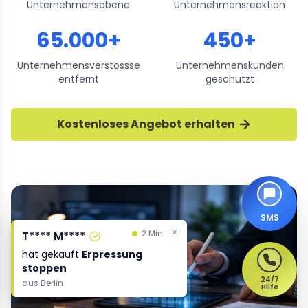
Unternehmensebene
Unternehmensreaktion
65.000+
450+
Unternehmensverstossse
Unternehmenskunden
entfernt
geschutzt
Kostenloses Angebot erhalten
SMS
×
×
2 Min.
2 Min.
T**** M****
T**** M****
hat gekauft
hat gekauft
Erpressung
Erpressung
stoppen
stoppen
24/7
aus
aus
Berlin
Berlin
Hilfe