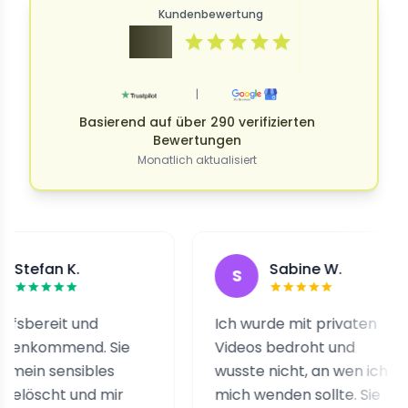
Kundenbewertung
4.9
|
Basierend auf über 290 verifizierten
Bewertungen
Monatlich aktualisiert
 K.
Sabine W.
S
it und
Ich wurde mit privaten
end. Sie
Videos bedroht und
nsibles
wusste nicht, an wen ich
t und mir
mich wenden sollte. Sie