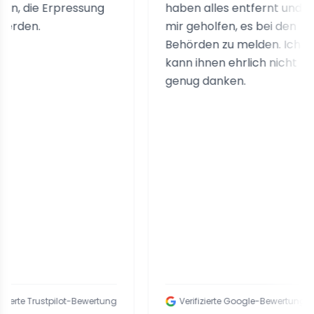
Erpressung
haben alles entfernt und
mir geholfen, es bei den
Behörden zu melden. Ich
kann ihnen ehrlich nicht
genug danken.
stpilot-Bewertung
Verifizierte Google-Bewertung