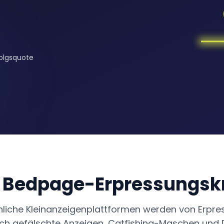
olgsquote
 Bedpage-Erpressungsk
iche Kleinanzeigenplattformen werden von Erpre
rch gefälschte Anzeigen, Catfishing-Maschen und