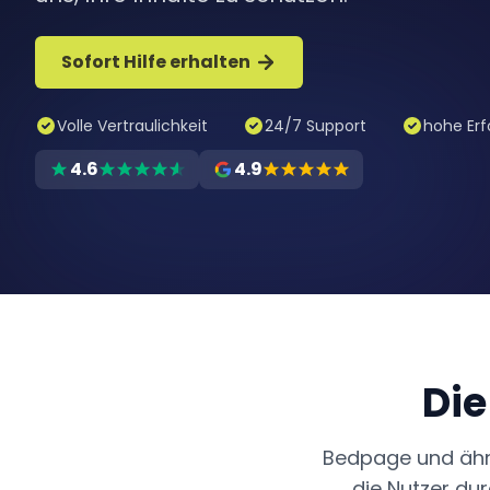
Sofort Hilfe erhalten
Volle Vertraulichkeit
24/7 Support
hohe Erf
4.6
4.9
Die
Bedpage und ähnl
die Nutzer du