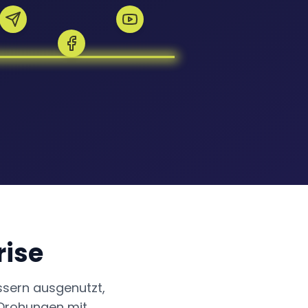
rise
ssern ausgenutzt,
 Drohungen mit