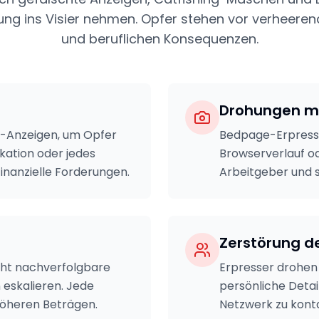
lung ins Visier nehmen. Opfer stehen vor verheere
und beruflichen Konsequenzen.
Drohungen mi
e-Anzeigen, um Opfer
Bedpage-Erpresser
ation oder jedes
Browserverlauf o
finanzielle Forderungen.
Arbeitgeber und 
Zerstörung d
cht nachverfolgbare
Erpresser drohen 
 eskalieren. Jede
persönliche Detail
höheren Beträgen.
Netzwerk zu kont