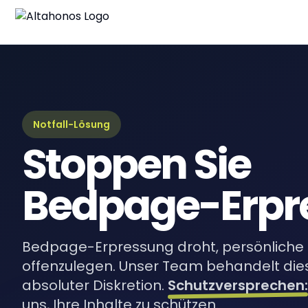
Blo
Neue
Lei
Umfa
Notfall-Lösung
Stoppen Sie
eBo
Digi
Bedpage-Erpr
Bedpage-Erpressung droht, persönliche
offenzulegen. Unser Team behandelt dies
absoluter Diskretion.
Schutzversprechen:
uns, Ihre Inhalte zu schützen.