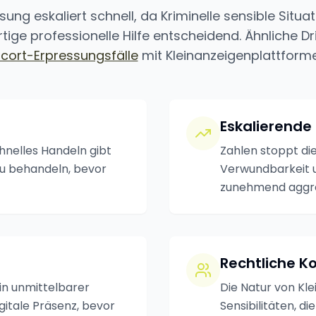
ng eskaliert schnell, da Kriminelle sensible Situa
tige professionelle Hilfe entscheidend. Ähnliche Drin
scort-Erpressungsfälle
mit Kleinanzeigenplattforme
Eskalierende
hnelles Handeln gibt
Zahlen stoppt di
zu behandeln, bevor
Verwundbarkeit 
zunehmend aggre
Rechtliche K
 in unmittelbarer
Die Natur von Kl
igitale Präsenz, bevor
Sensibilitäten, d