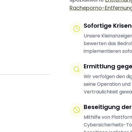
Racheporno-Entfernun
Sofortige Krise
Unsere Kleinanzeigen
bewerten das Bedro
implementieren sof
Ermittlung gege
Wir verfolgen den dig
seine Operation und
Vertraulichkeit gewah
Beseitigung de
Mithilfe von Plattfo
Cybersicherheits-Too