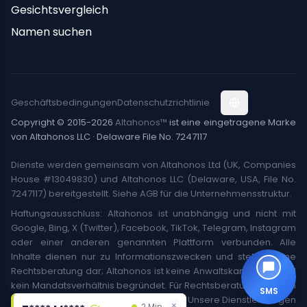
Gesichtsvergleich
Namen suchen
Geschäftsbedingungen
Datenschutzrichtlinie
Copyright © 2015-2026
Altahonos™
ist eine eingetragene Marke
von Altahonos LLC · Delaware File No. 7247117
Dienste werden gemeinsam von Altahonos Ltd (UK, Companies
House #13049830) und Altahonos LLC (Delaware, USA, File No.
7247117) bereitgestellt. Siehe AGB für die Unternehmensstruktur.
Haftungsausschluss: Altahonos ist unabhängig und nicht mit
Google, Bing, X (Twitter), Facebook, TikTok, Telegram, Instagram
oder einer anderen genannten Plattform verbunden. Alle
Inhalte dienen nur zu Informationszwecken und stellen keine
Rechtsberatung dar; Altahonos ist keine Anwaltskanzlei. Es wird
kein Mandatsverhältnis begründet. Für Rechtsberatung wenden
SMS
Sie sich an einen zugelassenen Anwalt. Unsere Dienstleistungen
×
×
2 Min.
2 Min.