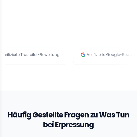
ierte Trustpilot-Bewertung
Verifizierte Google-Bewertung
Häufig Gestellte Fragen zu Was Tun
bei Erpressung