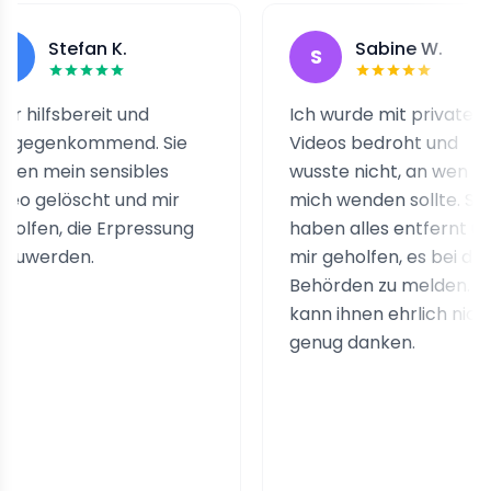
Stefan K.
Sabine W.
S
fsbereit und
Ich wurde mit privaten
enkommend. Sie
Videos bedroht und
ein sensibles
wusste nicht, an wen ich
elöscht und mir
mich wenden sollte. Sie
n, die Erpressung
haben alles entfernt und
rden.
mir geholfen, es bei den
Behörden zu melden. Ich
kann ihnen ehrlich nicht
genug danken.