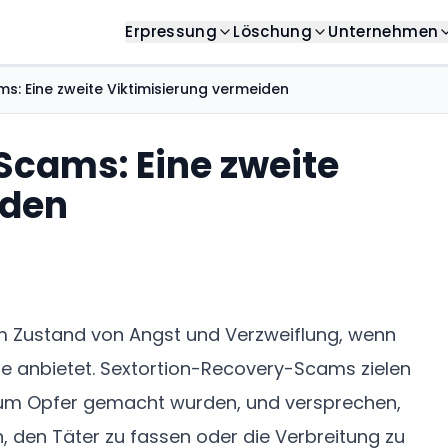
Erpressung
Löschung
Unternehmen
g
Erpressung stoppen
Hilfecenter
Suchergebnisse
Über
s: Eine zweite Viktimisierung vermeiden
ste Artikel und Analysen
Hilfe bei Erpressung
Antworten auf Ihre Fragen
Unerwünschte Ergebnis
Unser 
kennen
tfäden
Sextortion stoppen
Fallstudien
Bilder
Scams: Eine zweite
So fu
ssende Leitfäden
Hilfe bei Sextortion
Konkrete Beispiele
Unerwünschte Bilder e
Unsere
iden
oks
Vorlagen
Videos
Karri
tale Ressourcen und Leitfäden
Sofort einsetzbare Vorlagen
Unerwünschte Videos e
Werden
Team
Rachepornografi
Private Inhalte entferne
Alta
Erfahr
em Zustand von Angst und Verzweiflung, wenn
Bewertungen
Kunde
Unerwünschte Bewertu
lfe anbietet. Sextortion-Recovery-Scams zielen
zum Opfer gemacht wurden, und versprechen,
, den Täter zu fassen oder die Verbreitung zu