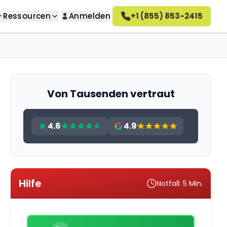
Ressourcen
Anmelden
+1 (855) 853-2415
 uns
se entfernen
Unternehmen
lernen
nktioniert's
ntfernen
Von Tausenden vertraut
 Arbeitsweise
ere
ntfernen
4.6
4.9
 Sie Teil unseres
s
e
n
honos Bewertungen
en Sie, was unsere
n sagen
Hilfe
ngen entfernen
Notfall: 5 Min.