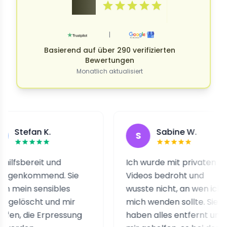
4.9
|
Basierend auf über 290 verifizierten
Bewertungen
Monatlich aktualisiert
fan K.
Sabine W.
S
ereit und
Ich wurde mit privaten
ommend. Sie
Videos bedroht und
n sensibles
wusste nicht, an wen ich
scht und mir
mich wenden sollte. Sie
die Erpressung
haben alles entfernt und