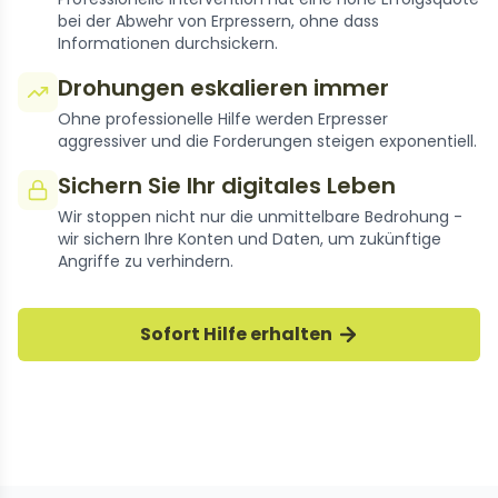
bei der Abwehr von Erpressern, ohne dass
Informationen durchsickern.
Drohungen eskalieren immer
Ohne professionelle Hilfe werden Erpresser
aggressiver und die Forderungen steigen exponentiell.
Sichern Sie Ihr digitales Leben
Wir stoppen nicht nur die unmittelbare Bedrohung -
wir sichern Ihre Konten und Daten, um zukünftige
Angriffe zu verhindern.
Tausende Fälle gelöst
Sofort Hilfe erhalten
Unsere Experten haben Tausende Bumble-
Erpressungsfälle erfolgreich gestoppt