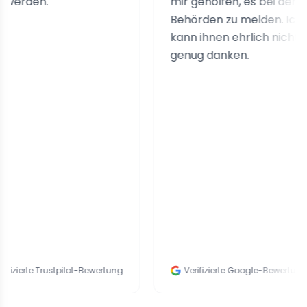
en.
mir geholfen, es bei den
Behörden zu melden. Ich
kann ihnen ehrlich nicht
genug danken.
e Trustpilot-Bewertung
Verifizierte Google-Bewertung