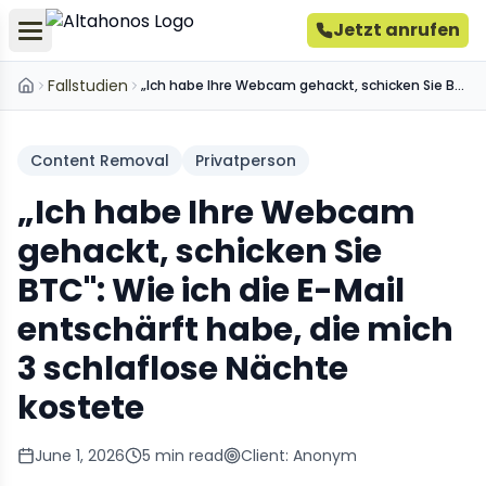
Jetzt anrufen
Fallstudien
„Ich habe Ihre Webcam gehackt, schicken Sie BTC": Wie ich die E-Mail entschärft habe, die mich 3 schlaflose Nächte kostete
Startseite
Content Removal
Privatperson
„Ich habe Ihre Webcam
gehackt, schicken Sie
BTC": Wie ich die E-Mail
entschärft habe, die mich
3 schlaflose Nächte
kostete
June 1, 2026
5
min read
Client:
Anonym