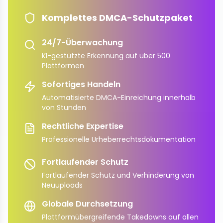
Komplettes DMCA-Schutzpaket
24/7-Überwachung
KI-gestützte Erkennung auf über 500
Plattformen
Sofortiges Handeln
Automatisierte DMCA-Einreichung innerhalb
von Stunden
Rechtliche Expertise
Professionelle Urheberrechtsdokumentation
Fortlaufender Schutz
Fortlaufender Schutz und Verhinderung von
Neuuploads
Globale Durchsetzung
Plattformübergreifende Takedowns auf allen