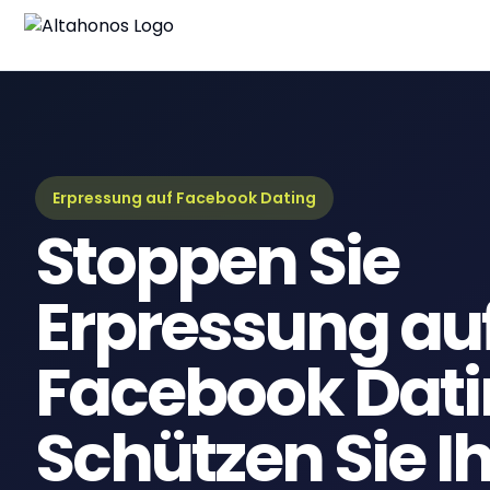
Blo
Neue
Lei
Umfa
Erpressung auf Facebook Dating
Stoppen Sie
eBo
Digi
Erpressung au
Facebook Dati
Schützen Sie I