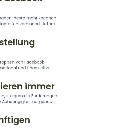
Betrug
 haben, desto mehr koennen
Unsere Experten helf
ingreifen verhindert tiefere
erholen und ihre emoti
wiederherzustellen
stellung
 Stoppen von Facebook-
motional und finanziell zu
alieren immer
n, steigern die Forderungen
e Abhaengigkeit aufgebaut
nftigen