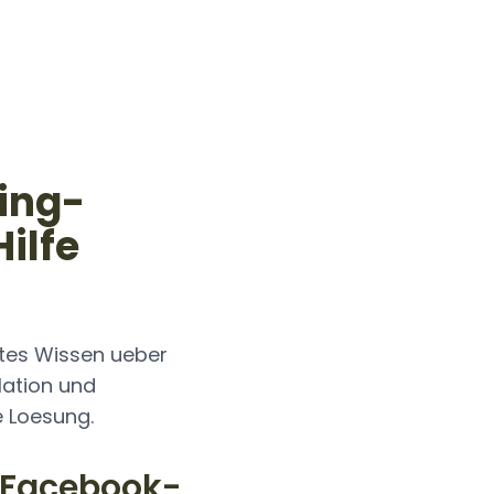
ing-
ilfe
rtes Wissen ueber
lation und
e Loesung.
i Facebook-
Wiederherste