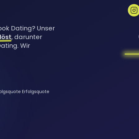
ook Dating? Unser
löst
, darunter
ting. Wir
olgsquote Erfolgsquote