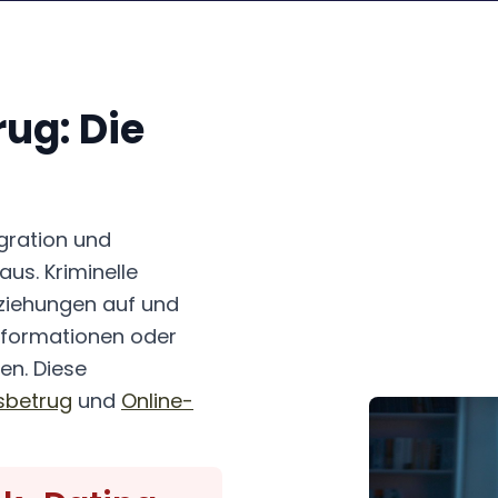
ug: Die
gration und
us. Kriminelle
eziehungen auf und
Informationen oder
en. Diese
sbetrug
und
Online-