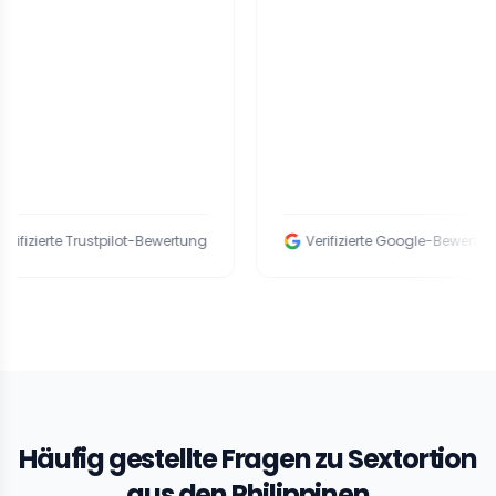
rte Trustpilot-Bewertung
Verifizierte Google-Bewertung
Häufig gestellte Fragen zu Sextortion
aus den Philippinen