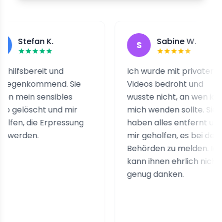
efan K.
Sabine W.
S
bereit und
Ich wurde mit privaten
kommend. Sie
Videos bedroht und
n sensibles
wusste nicht, an wen ich
öscht und mir
mich wenden sollte. Sie
 die Erpressung
haben alles entfernt und
en.
mir geholfen, es bei den
Behörden zu melden. Ich
kann ihnen ehrlich nicht
genug danken.