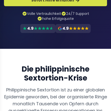
Sofort Hilfe erhalten
Volle Vertraulichkeit
24/7 Support
hohe Erfolgsquote
4.9
4.9
Die philippinische
Sextortion-Krise
Philippinische Sextortion ist zu einer globalen
Epidemie geworden, bei der organisierte Ringe
monatlich Tausende von Opfern durch
ausgeklügelte Erpressungsoperationen ins