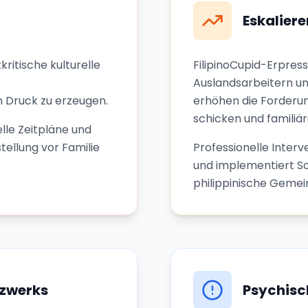
Eskalier
kritische kulturelle
FilipinoCupid-Erpre
r
Auslandsarbeitern und
 Druck zu erzeugen.
erhöhen die Forderu
schicken und familiä
elle Zeitpläne und
ellung vor Familie
Professionelle Inter
und implementiert S
philippinische Gemei
tzwerks
Psychisc