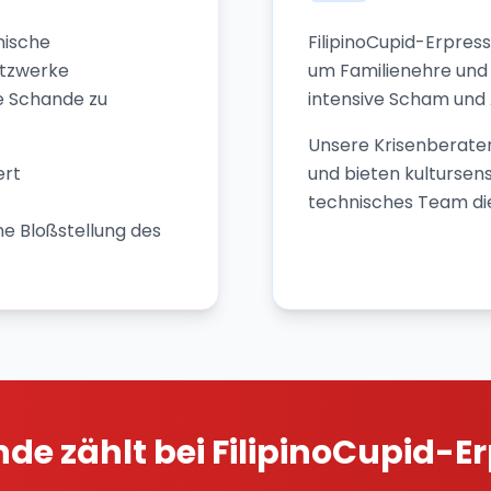
inische
FilipinoCupid-Erpress
etzwerke
um Familienehre und
le Schande zu
intensive Scham und A
Unsere Krisenberater
ert
und bieten kultursen
technisches Team d
e Bloßstellung des
de zählt bei FilipinoCupid-