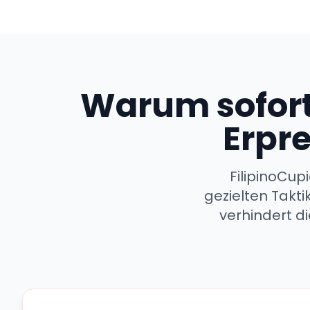
Warum sofort
Erpr
FilipinoCup
gezielten Takti
verhindert d