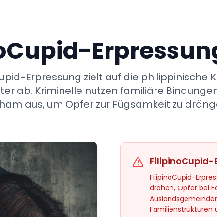
noCupid-Erpressun
Cupid-Erpressung zielt auf die philippinische K
er ab. Kriminelle nutzen familiäre Bindungen
ham aus, um Opfer zur Fügsamkeit zu dräng
FilipinoCupid
FilipinoCupid-Erpres
drohen, Opfer bei F
Auslandsgemeinden b
Familienstrukturen