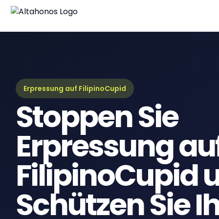
Blo
Neue
Lei
Umfa
Erpressung auf FilipinoCupid
Stoppen Sie
eBo
Digi
Erpressung au
FilipinoCupid 
Schützen Sie I