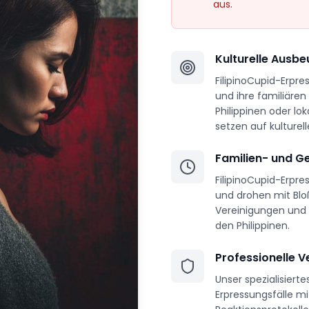
aus.
Kulturelle Ausb
FilipinoCupid-Erpres
und ihre familiären
Philippinen oder lo
setzen auf kulture
Familien- und G
FilipinoCupid-Erpres
und drohen mit Blo
Vereinigungen und 
den Philippinen.
Professionelle V
Unser spezialisier
Erpressungsfälle mi