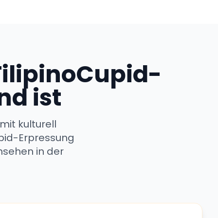
ilipinoCupid-
d ist
it kulturell
Cupid-Erpressung
nsehen in der