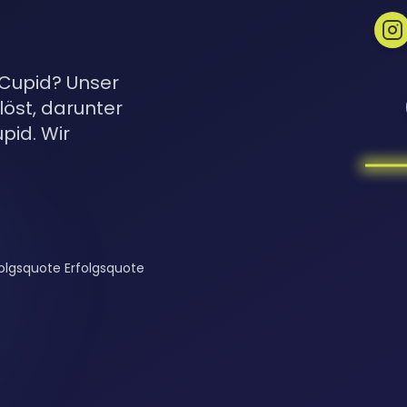
oCupid? Unser
öst, darunter
pid. Wir
olgsquote Erfolgsquote