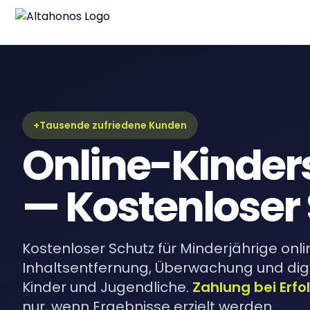
Blo
Neue
Lei
Umfa
+Tausende zufriedene Kunden
Online-Kinder
eBo
Digi
— Kostenloser 
Kostenloser Schutz für Minderjährige onli
Inhaltsentfernung, Überwachung und digit
Kinder und Jugendliche.
Zahlung bei Erfo
nur, wenn Ergebnisse erzielt werden.