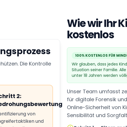
Wie wir Ihr 
kostenlos
ungsprozess
ützen. Die Kontrolle
100% KOSTENLOS FÜR MIND
Wir glauben, dass jedes Kin
Situation seiner Familie. Al
unter 18 Jahren werden völli
Schritt
3
:
Unser Team umfasst zert
Strategische
für digitale Forensik un
Intervention
Online-Sicherheit von Ki
Spezialisierte
Sensibilität und Sorgfalt
Techniken zur