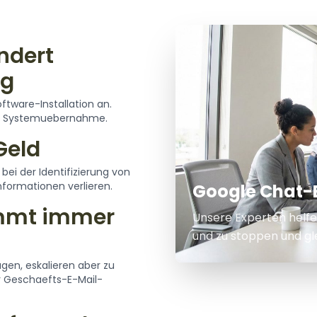
ndert
ng
ftware-Installation an.
und Systemuebernahme.
Geld
bei der Identifizierung von
nformationen verlieren.
Google Chat-
immt immer
Unsere Experten helfe
und zu stoppen und gle
en, eskalieren aber zu
r Geschaefts-E-Mail-