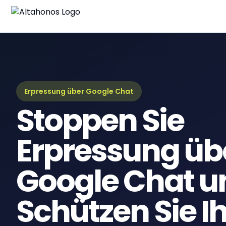
Blo
Neue
Lei
Umfa
Erpressung über Google Chat
Stoppen Sie
eBo
Digi
Erpressung üb
Google Chat u
Schützen Sie I