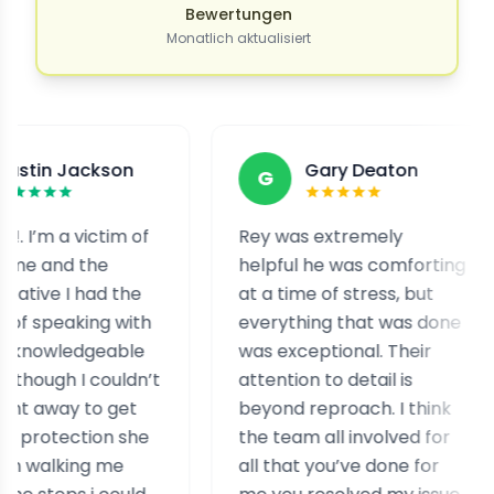
Bewertungen
Monatlich aktualisiert
ckson
Gary Deaton
G
F
victim of
Rey was extremely
I w
the
helpful he was comforting
and
had the
at a time of stress, but
sta
ing with
everything that was done
hel
dgeable
was exceptional. Their
hel
 couldn’t
attention to detail is
ass
to get
beyond reproach. I think
cas
ion she
the team all involved for
rea
ng me
all that you’ve done for
exp