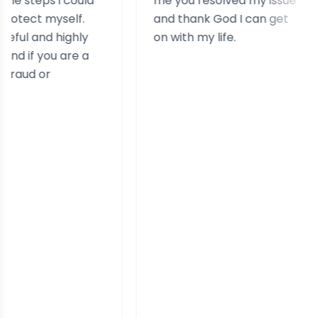
 i could
me you resolved my issue
sim
yself.
and thank God I can get
highly
on with my life.
 are a