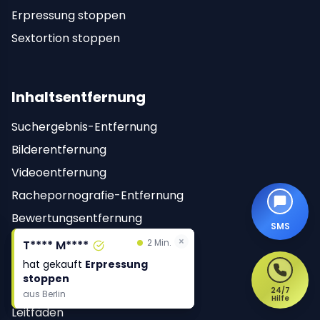
Erpressung stoppen
Sextortion stoppen
Inhaltsentfernung
Suchergebnis-Entfernung
Bilderentfernung
Videoentfernung
Rachepornografie-Entfernung
Bewertungsentfernung
SMS
×
×
2 Min.
2 Min.
T**** M****
T**** M****
Ressourcen
hat gekauft
hat gekauft
Erpressung
Erpressung
stoppen
stoppen
Blog
24/7
aus
aus
Berlin
Berlin
Hilfe
Leitfäden