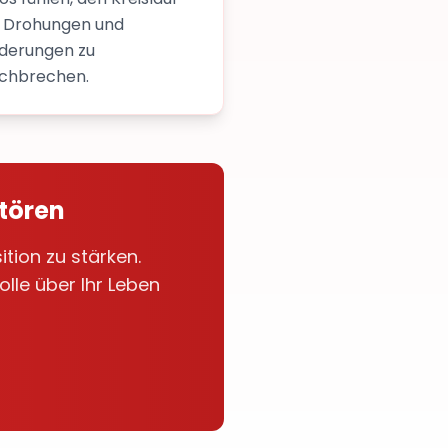
 Drohungen und
derungen zu
chbrechen.
stören
tion zu stärken.
lle über Ihr Leben