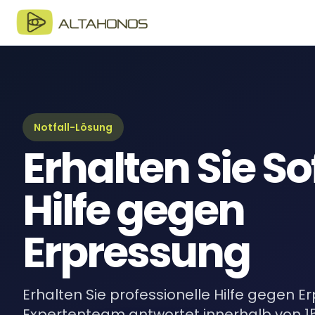
Blo
Neue
Lei
Umfa
Notfall-Lösung
Erhalten Sie So
eBo
Digi
Hilfe gegen
Erpressung
Erhalten Sie professionelle Hilfe gegen E
Expertenteam antwortet innerhalb von 15