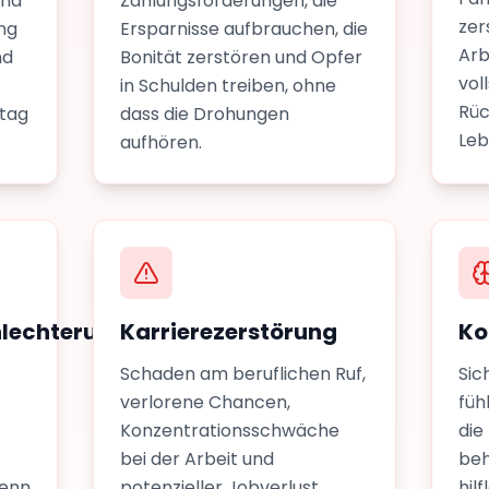
end
Zahlungsforderungen, die
zer
ng
Ersparnisse aufbrauchen, die
Arb
nd
Bonität zerstören und Opfer
vol
in Schulden treiben, ohne
Rüc
ltag
dass die Drohungen
Leb
aufhören.
lechterung
Karrierezerstörung
Ko
Schaden am beruflichen Ruf,
Sic
verlorene Chancen,
füh
Konzentrationsschwäche
die
bei der Arbeit und
beh
wenn
potenzieller Jobverlust
hil