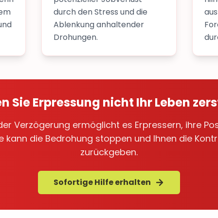
gem
durch den Stress und die
aus
und
Ablenkung anhaltender
For
Drohungen.
dur
n Sie Erpressung nicht Ihr Leben zer
r Verzögerung ermöglicht es Erpressern, ihre Posi
lfe kann die Bedrohung stoppen und Ihnen die Kontro
zurückgeben.
Sofortige Hilfe erhalten