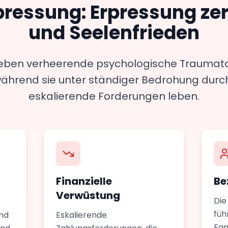
rpressung: Erpressung ze
und Seelenfrieden
eben verheerende psychologische Traumata, 
, während sie unter ständiger Bedrohung dur
eskalierende Forderungen leben.
Finanzielle
Be
Verwüstung
Die
füh
und
Eskalierende
Fam