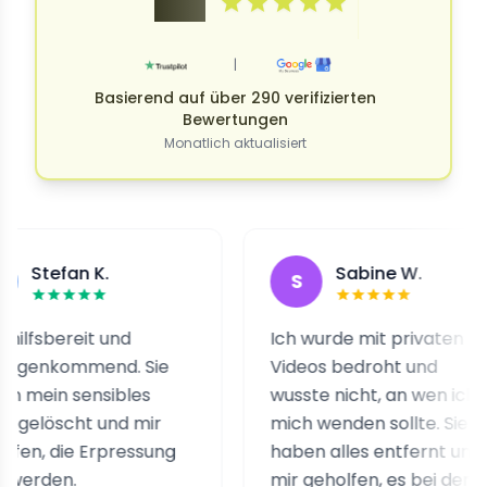
4.9
|
Basierend auf über 290 verifizierten
Bewertungen
Monatlich aktualisiert
fan K.
Sabine W.
S
ereit und
Ich wurde mit privaten
ommend. Sie
Videos bedroht und
 sensibles
wusste nicht, an wen ich
scht und mir
mich wenden sollte. Sie
die Erpressung
haben alles entfernt und
n.
mir geholfen, es bei den