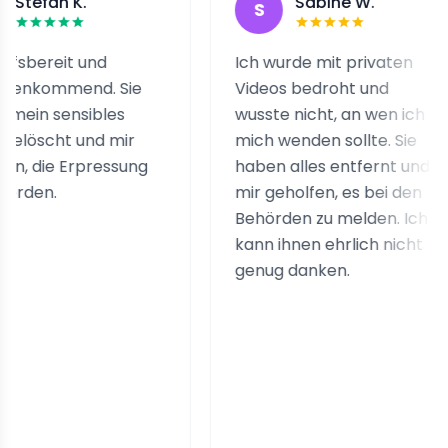
 K.
Sabine W.
S
it und
Ich wurde mit privaten
end. Sie
Videos bedroht und
nsibles
wusste nicht, an wen ich
t und mir
mich wenden sollte. Sie
Erpressung
haben alles entfernt und
mir geholfen, es bei den
Behörden zu melden. Ich
kann ihnen ehrlich nicht
genug danken.