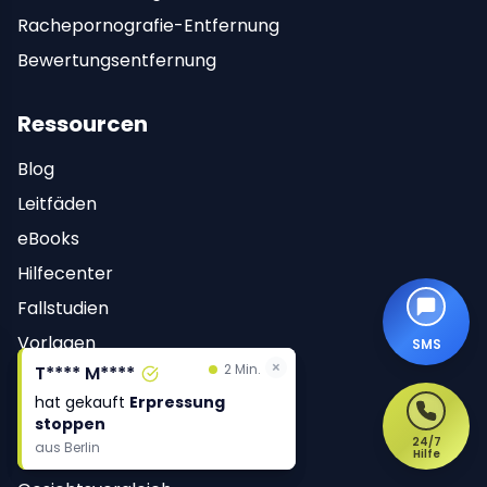
Rachepornografie-Entfernung
Bewertungsentfernung
Ressourcen
Blog
Leitfäden
eBooks
Hilfecenter
Fallstudien
Vorlagen
SMS
×
×
2 Min.
2 Min.
T**** M****
T**** M****
Anmelden
hat gekauft
hat gekauft
Erpressung
Erpressung
stoppen
stoppen
Kostenlose Tools
24/7
aus
aus
Berlin
Berlin
Hilfe