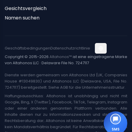
Gesichtsvergleich
Namen suchen
Geschäftsbedingungen
Datenschutzrichtlinie
Copyright © 2015-2026
Altahonos™
ist eine eingetragene Marke
von Altahonos LLC · Delaware File No. 7247117
Dienste werden gemeinsam von Altahonos Ltd (UK, Companies
House #13049830) und Altahonos LLC (Delaware, USA, File No.
7247117) bereitgestellt. Siehe AGB für die Unternehmensstruktur.
Haftungsausschluss: Altahonos ist unabhängig und nicht mit
Google, Bing, X (Twitter), Facebook, TikTok, Telegram, Instagram
oder einer anderen genannten Plattform verbunden. Alle
Inhalte dienen nur zu Informationszwecken und stellen keine
Rechtsberatung dar; Altahonos ist keine Anwaltskanzlei. Es wird
kein Mandatsverhältnis begründet. Für Rechtsberatung wenden
SMS