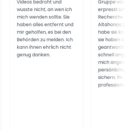
Videos bedroht und
Gruppe von Betrüg
wusste nicht, an wen ich
erpresst und nach 
mich wenden sollte. Sie
Recherche habe ich
haben alles entfernt und
Altahonos gefunden.
mir geholfen, es bei den
habe sie kontaktier
Behörden zu melden. Ich
sie haben sofort
kann ihnen ehrlich nicht
geantwortet, ihre D
genug danken.
schnell angeboten 
mich angeleitet, me
persönlichen Daten
sichern. Ihr Service 
professionell und eff