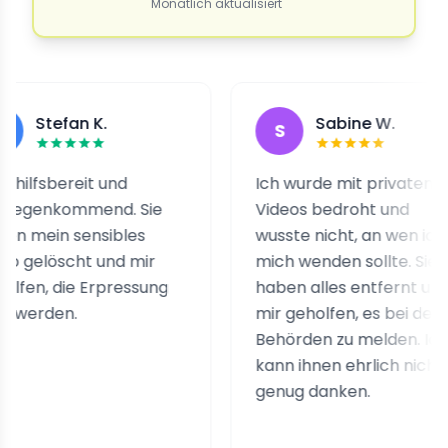
Monatlich aktualisiert
fan K.
Sabine W.
S
ereit und
Ich wurde mit privaten
ommend. Sie
Videos bedroht und
 sensibles
wusste nicht, an wen ich
scht und mir
mich wenden sollte. Sie
die Erpressung
haben alles entfernt und
n.
mir geholfen, es bei den
Behörden zu melden. Ich
kann ihnen ehrlich nicht
genug danken.