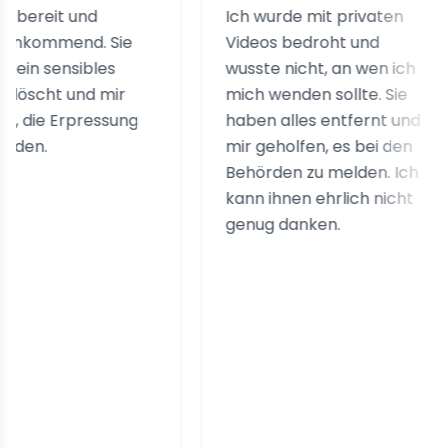
it und
Ich wurde mit privaten
mend. Sie
Videos bedroht und
nsibles
wusste nicht, an wen ich
t und mir
mich wenden sollte. Sie
 Erpressung
haben alles entfernt und
mir geholfen, es bei den
Behörden zu melden. Ich
kann ihnen ehrlich nicht
genug danken.