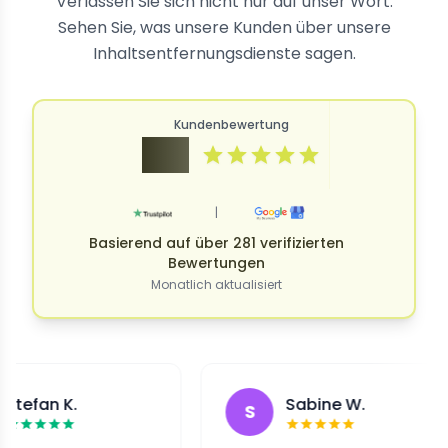
Verlassen Sie sich nicht nur auf unser Wort.
Sehen Sie, was unsere Kunden über unsere
Inhaltsentfernungsdienste sagen.
Kundenbewertung
4.9
|
Basierend auf über 281 verifizierten
Bewertungen
Monatlich aktualisiert
 K.
Sabine W.
S