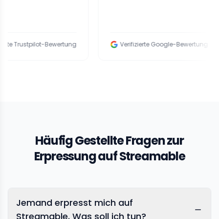
ustpilot-Bewertung
Verifizierte Google-Bewertung
Häufig Gestellte Fragen zur
Erpressung auf Streamable
Jemand erpresst mich auf
Streamable. Was soll ich tun?