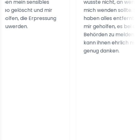
in sensibles
wusste nicht, an wen ich
löscht und mir
mich wenden sollte. Sie
, die Erpressung
haben alles entfernt und
den.
mir geholfen, es bei den
Behörden zu melden. Ich
kann ihnen ehrlich nicht
genug danken.