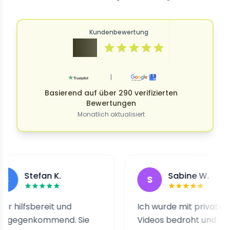
Kundenbewertung
4.9
|
Basierend auf über 290 verifizierten
Bewertungen
Monatlich aktualisiert
tefan K.
Sabine W.
S
sbereit und
Ich wurde mit privaten
nkommend. Sie
Videos bedroht und