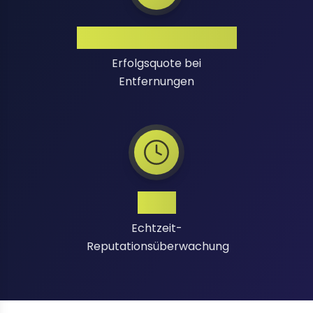
Hohe Erfolgsquote
Erfolgsquote bei
Entfernungen
24/7
Echtzeit-
Reputationsüberwachung