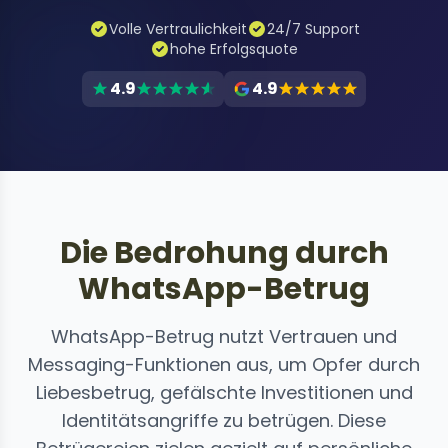
Volle Vertraulichkeit
24/7 Support
hohe Erfolgsquote
4.9
4.9
Die Bedrohung durch
WhatsApp-Betrug
WhatsApp-Betrug nutzt Vertrauen und
Messaging-Funktionen aus, um Opfer durch
Liebesbetrug, gefälschte Investitionen und
Identitätsangriffe zu betrügen. Diese