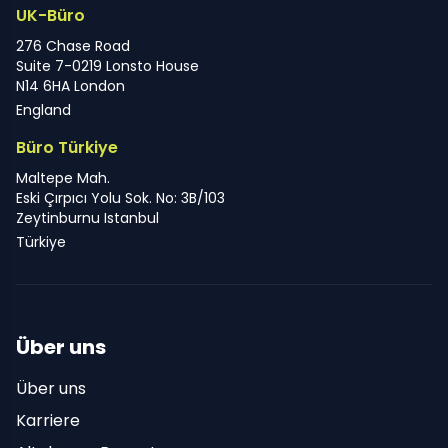
UK-Büro
276 Chase Road
Suite 7-0219 Lonsto House
N14 6HA London
England
Büro Türkiye
Maltepe Mah.
Eski Çırpıcı Yolu Sok. No: 3B/103
Zeytinburnu Istanbul
Türkiye
Über uns
Über uns
Karriere