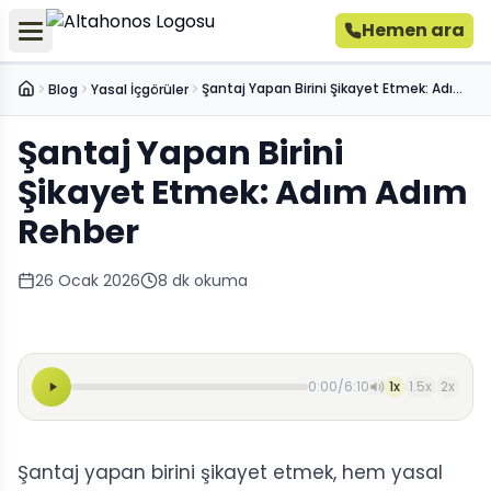
Hemen ara
Şantaj Yapan Birini Şikayet Etmek: Adım Adım Rehber
Blog
Yasal İçgörüler
Ana Sayfa
Şantaj Yapan Birini
Şikayet Etmek: Adım Adım
Rehber
26 Ocak 2026
8
dk okuma
0:00
/
6:10
1
x
1.5
x
2
x
Şantaj yapan birini şikayet etmek, hem yasal