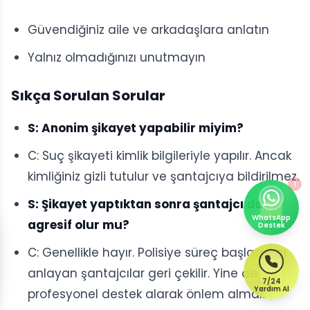
Güvendiğiniz aile ve arkadaşlara anlatın
Yalnız olmadığınızı unutmayın
Sıkça Sorulan Sorular
S: Anonim şikayet yapabilir miyim?
C: Suç şikayeti kimlik bilgileriyle yapılır. Ancak
kimliğiniz gizli tutulur ve şantajcıya bildirilmez.
1
S: Şikayet yaptıktan sonra şantajcı daha
WhatsApp
agresif olur mu?
Destek
C: Genellikle hayır. Polisiye süreç başladığını
anlayan şantajcılar geri çekilir. Yine de
7/24
Yardım Al
profesyonel destek alarak önlem almak