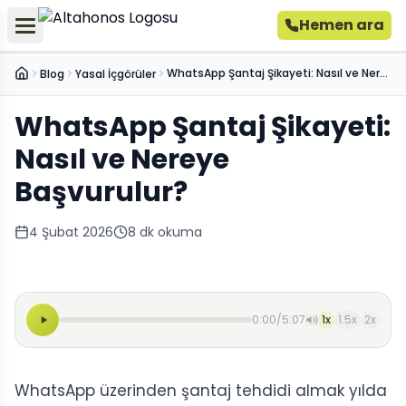
Hemen ara
WhatsApp Şantaj Şikayeti: Nasıl ve Nereye Başvurulur?
Blog
Yasal İçgörüler
Ana Sayfa
WhatsApp Şantaj Şikayeti:
Nasıl ve Nereye
Başvurulur?
4 Şubat 2026
8
dk okuma
0:00
/
5:07
1
x
1.5
x
2
x
WhatsApp üzerinden şantaj tehdidi almak yılda