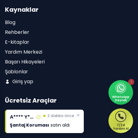
Kaynaklar
Blog
Rehberler
E-kitaplar
Yardım Merkezi
Başarı Hikayeleri
Şablonlar
Giriş yap
1
WhatsApp
Ücretsiz Araçlar
Destek
Yüz Karşılaştırma Aracı
×
2 dakika önce
A**** Y****
Adını Ara
Şantaj Koruması
satın aldı
7/24
Yardım Al