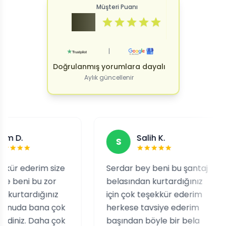
Müşteri Puanı
4.9
|
Doğrulanmış yorumlara dayalı
Aylık güncellenir
Salih K.
S
rim size
Serdar bey beni bu şantaj
Tat
bu zor
belasından kurtardığınız
ne 
ığınız
için çok teşekkür ederim
kar
bana çok
herkese tavsiye ederim
çıkt
Daha çok
başından böyle bir bela
teh