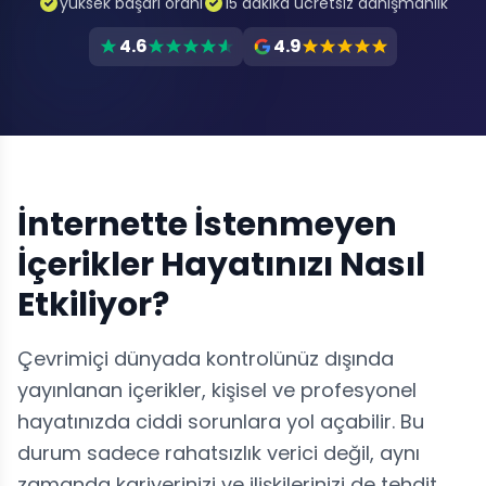
yüksek başarı oranı
15 dakika ücretsiz danışmanlık
4.6
4.9
İnternette İstenmeyen
İçerikler Hayatınızı Nasıl
Etkiliyor?
Çevrimiçi dünyada kontrolünüz dışında
yayınlanan içerikler, kişisel ve profesyonel
hayatınızda ciddi sorunlara yol açabilir. Bu
durum sadece rahatsızlık verici değil, aynı
zamanda kariyerinizi ve ilişkilerinizi de tehdit