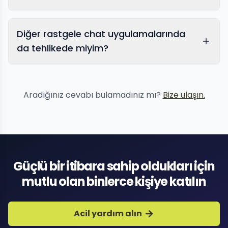
Diğer rastgele chat uygulamalarında
Video şantajı
görüntülü
da tehlikede miyim?
sohbet şantajı
Aradığınız cevabı bulamadınız mı?
Bize ulaşın.
Güçlü bir itibara sahip oldukları için
mutlu olan binlerce kişiye katılın
Acil yardım alın