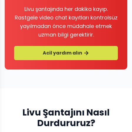
Livu şantajında her dakika kayıp.
Rastgele video chat kayıtları kontrolsüz
yayılmadan önce müdahale etmek
uzman bilgi gerektirir.
Acil yardım alın
Livu Şantajını Nasıl
Durdururuz?