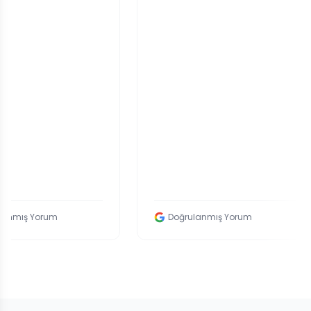
um
Doğrulanmış Yorum