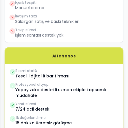
İçerik tespiti
Manuel arama
İletişim tarzı
Saldırgan satış ve baskı teknikleri
Takip süreci
İşlem sonrası destek yok
Altahonos
Resmi statü
Tescilli dijital itibar firması
Profesyonel altyapı
Yapay zeka destekli uzman ekiple kapsamlı
müdahale
Yanıt süresi
7/24 acil destek
İlk değerlendirme
15 dakika ücretsiz görüşme