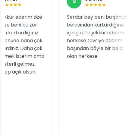
S
rim size
Serdar bey beni bu şantaj
Tat
 bu zor
belasından kurtardığınız
ne
dığınız
için çok teşekkür ederim
ka
 bana çok
herkese tavsiye ederim
çık
 Daha çok
başından böyle bir bela
te
terim ama
olan herkese
sa
elmez.
Sü
olsun.
Ak
ta
ol
ya
iç