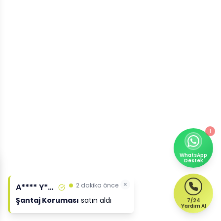
1
WhatsApp
Destek
×
2 dakika önce
A**** Y****
Şantaj Koruması
satın aldı
7/24
Yardım Al