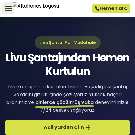
Hemen ara
Livu Şantaj Acil Müdahale
Livu Şantajından Hemen
Kurtulun
Livu şantajından kurtulun. Livu'da yaşadığınız şantaj
vakasını gizlilik içinde çözüyoruz. Yüksek başarı
oranımız ve
binlerce çözülmüş vaka
deneyimimizle
7/24 destek sağlıyoruz.
Acil yardım alın