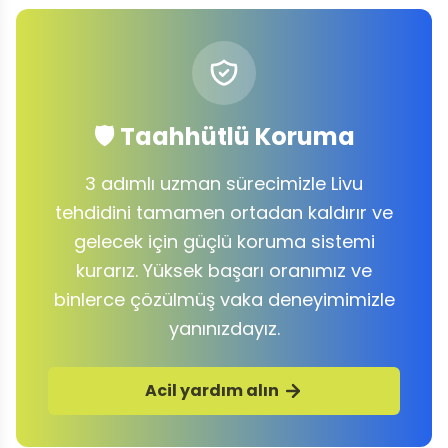
🛡️ Taahhütlü Koruma
3 adımlı uzman sürecimizle Livu
tehdidini tamamen ortadan kaldırır ve
gelecek için güçlü koruma sistemi
kurarız. Yüksek başarı oranımız ve
binlerce çözülmüş vaka deneyimimizle
yanınızdayız.
Acil yardım alın