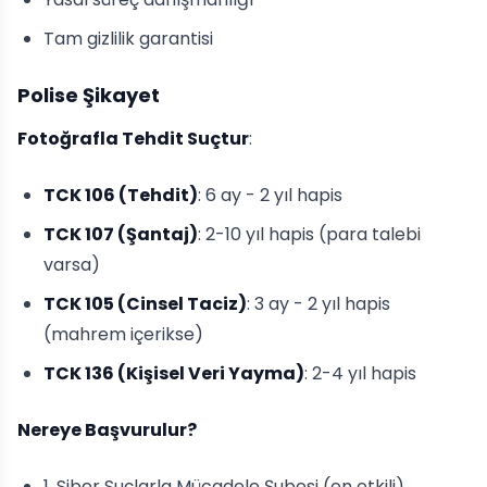
Tam gizlilik garantisi
Polise Şikayet
Fotoğrafla Tehdit Suçtur
:
TCK 106 (Tehdit)
: 6 ay - 2 yıl hapis
TCK 107 (Şantaj)
: 2-10 yıl hapis (para talebi
varsa)
TCK 105 (Cinsel Taciz)
: 3 ay - 2 yıl hapis
(mahrem içerikse)
TCK 136 (Kişisel Veri Yayma)
: 2-4 yıl hapis
Nereye Başvurulur?
1. Siber Suçlarla Mücadele Şubesi (en etkili)