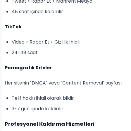
Tweet > Rapor Et > Mahrem Medya
48 saat içinde kaldırılır
TikTok
:
Video > Rapor Et > Gizlilik İhlali
24-48 saat
Pornografik Siteler
:
Her sitenin "DMCA" veya "Content Removal" sayfası:
Telif hakkı ihlali olarak bildir
3-7 gün içinde kaldırılır
Profesyonel Kaldırma Hizmetleri