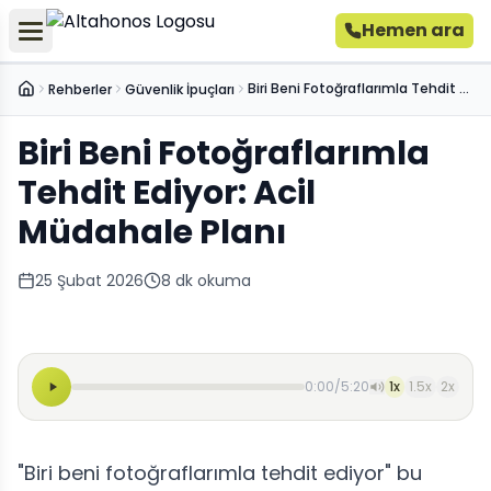
Hemen ara
Biri Beni Fotoğraflarımla Tehdit Ediyor: Acil Müdahale Planı
Rehberler
Güvenlik İpuçları
Ana Sayfa
Biri Beni Fotoğraflarımla
Tehdit Ediyor: Acil
Müdahale Planı
25 Şubat 2026
8
dk okuma
0:00
/
5:20
1
x
1.5
x
2
x
"Biri beni fotoğraflarımla tehdit ediyor" bu