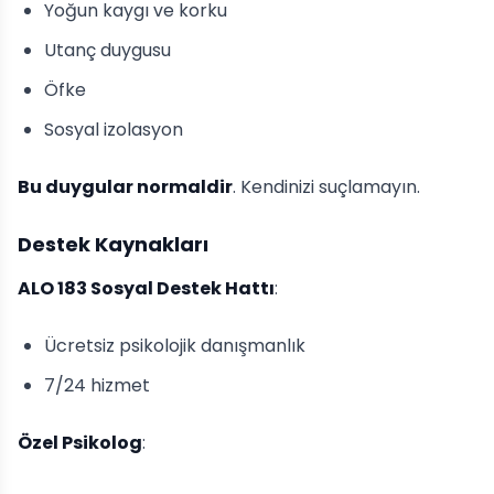
Yoğun kaygı ve korku
Utanç duygusu
Öfke
Sosyal izolasyon
Bu duygular normaldir
. Kendinizi suçlamayın.
Destek Kaynakları
ALO 183 Sosyal Destek Hattı
:
Ücretsiz psikolojik danışmanlık
7/24 hizmet
Özel Psikolog
: