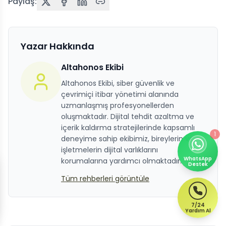
Paylaş:
Yazar Hakkında
Altahonos Ekibi
Altahonos Ekibi, siber güvenlik ve
çevrimiçi itibar yönetimi alanında
uzmanlaşmış profesyonellerden
oluşmaktadır. Dijital tehdit azaltma ve
içerik kaldırma stratejilerinde kapsamlı
1
deneyime sahip ekibimiz, bireylerin ve
işletmelerin dijital varlıklarını
WhatsApp
korumalarına yardımcı olmaktadır.
Destek
Tüm rehberleri görüntüle
7/24
Yardım Al